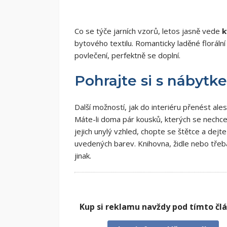
Co se týče jarních vzorů, letos jasně vede
k
bytového textilu. Romanticky laděné floráln
povlečení, perfektně se doplní.
Pohrajte si s nábytk
Další možností, jak do interiéru přenést ale
Máte-li doma pár kousků, kterých se nechce
jejich unylý vzhled, chopte se štětce a dej
uvedených barev. Knihovna, židle nebo tř
jinak.
Kup si reklamu navždy pod tímto čl