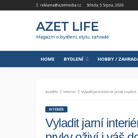
reklama@azetmedia.cz
Středa, 5 Srpna, 2026
AZET LIFE
Magazín o bydlení, stylu, zahradě
HOME
BYDLENÍ
HOBBY / ZAHRAD
Azetlife
Interiér
Vyladit jarní interiér je tak snadné
INTERIÉR
Vyladit jarní interi
prvky oživí i váš 