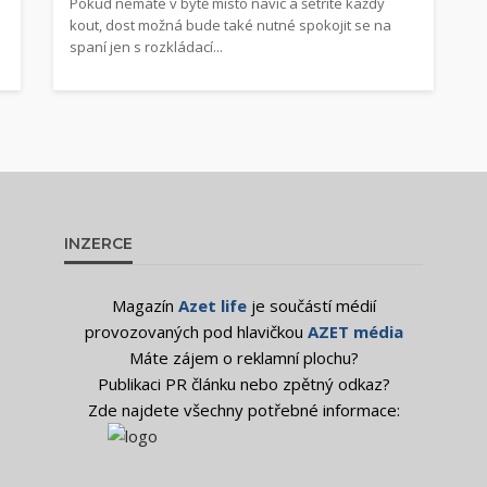
Pokud nemáte v bytě místo navíc a šetříte každý
e
kout, dost možná bude také nutné spokojit se na
spaní jen s rozkládací...
INZERCE
Magazín
Azet life
je součástí médií
provozovaných pod hlavičkou
AZET média
Máte zájem o reklamní plochu?
Publikaci PR článku nebo zpětný odkaz?
Zde najdete všechny potřebné informace: