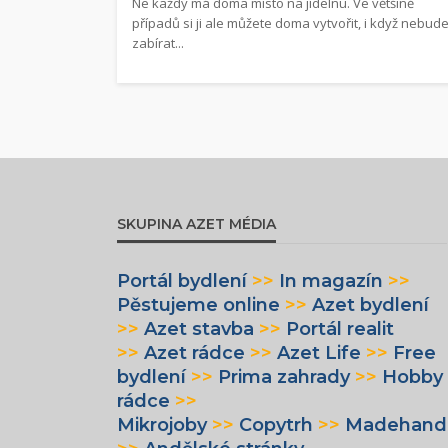
Ne každý má doma místo na jídelnu. Ve většině
případů si ji ale můžete doma vytvořit, i když nebud
zabírat...
SKUPINA AZET MÉDIA
Portál bydlení
>>
In magazín
>>
Pěstujeme online
>>
Azet bydlení
>>
Azet stavba
>>
Portál realit
>>
Azet rádce
>>
Azet Life
>>
Free
bydlení
>>
Prima zahrady
>>
Hobby
rádce
>>
Mikrojoby
>>
Copytrh
>>
Madehand