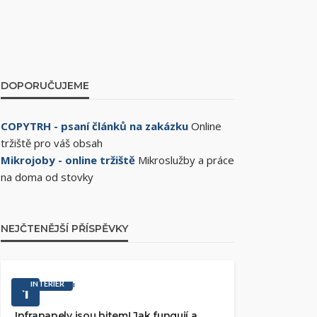
DOPORUČUJEME
COPYTRH - psaní článků na zakázku
Online
tržiště pro váš obsah
Mikrojoby - online tržiště
Mikroslužby a práce
na doma od stovky
NEJČTENĚJŠÍ PŘÍSPĚVKY
INTERIÉR
1
Infrapanely jsou hitem! Jak fungují a