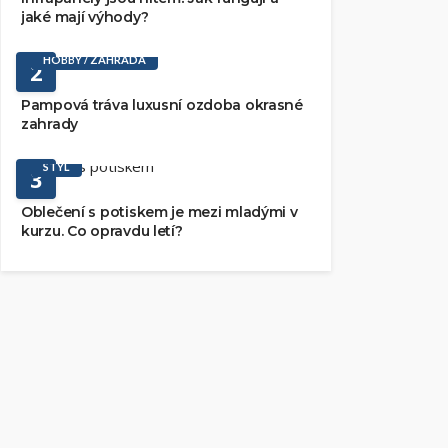
jaké mají výhody?
HOBBY / ZAHRADA
2
Pampová tráva luxusní ozdoba okrasné
zahrady
STYL
3
Oblečení s potiskem je mezi mladými v
kurzu. Co opravdu letí?