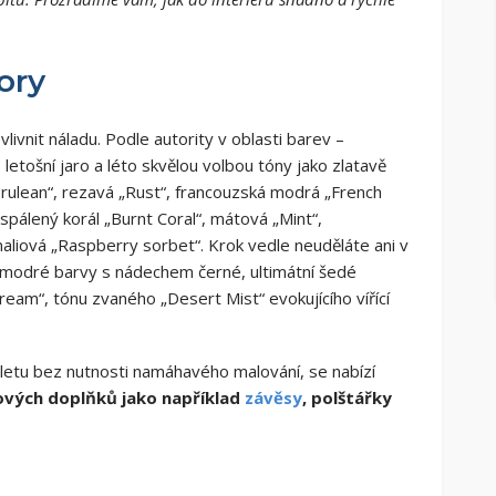
ory
nit náladu. Podle autority v oblasti barev –
etošní jaro a léto skvělou volbou tóny jako zlatavě
rulean“, rezavá „Rust“, francouzská modrá „French
spálený korál „Burnt Coral“, mátová „Mint“,
aliová „Raspberry sorbet“. Krok vedle neuděláte ani v
ě modré barvy s nádechem černé, ultimátní šedé
eam“, tónu zvaného „Desert Mist“ evokujícího vířící
 paletu bez nutnosti namáhavého malování, se nabízí
tových doplňků jako například
závěsy
, polštářky