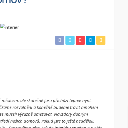
ž měsícem, ale skutečné jaro přichází teprve nyní.
očkáme rozvolnění a konečně budeme trávit mnohem
 se museli výrazně omezovat. Navzdory dobrým
edí našich domovů. Pokud jste to ještě neudělali,
itu. Prozradíme vám, jak do interiéru snadno a rychle