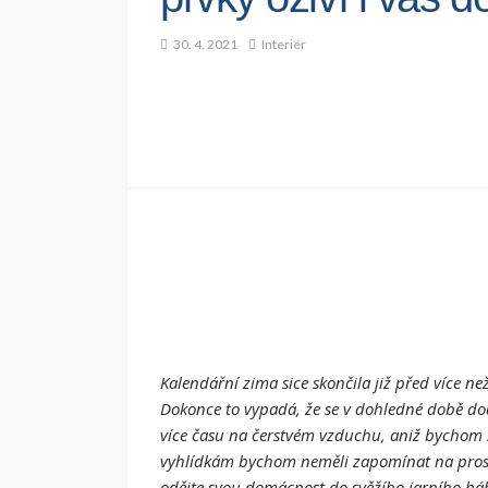
30. 4. 2021
Interiér
Kalendářní zima sice skončila již před více ne
Dokonce to vypadá, že se v dohledné době d
více času na čerstvém vzduchu, aniž bychom
vyhlídkám bychom neměli zapomínat na prostř
odějte svou domácnost do svěžího jarního háb