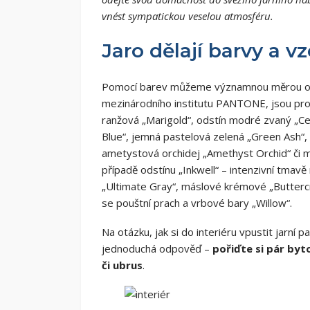
vnést sympatickou veselou atmosféru.
Jaro dělají barvy a vz
Pomocí barev můžeme významnou měrou ovliv
mezinárodního institutu PANTONE, jsou pro l
ranžová „Marigold“, odstín modré zvaný „Ce
Blue“, jemná pastelová zelená „Green Ash“, 
ametystová orchidej „Amethyst Orchid“ či m
případě odstínu „Inkwell“ – intenzivní tmav
„Ultimate Gray“, máslové krémové „Buttercr
se pouštní prach a vrbové bary „Willow“.
Na otázku, jak si do interiéru vpustit jarní
jednoduchá odpověď –
pořiďte si pár by
či ubrus
.