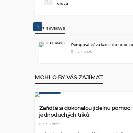
dřeva
1
TOP REVIEWS
Pampová tráva luxusní ozdoba 
18. 7. 2020
MOHLO BY VÁS ZAJÍMAT
INTERIÉR
Zařiďte si dokonalou jídelnu pomocí
jednoduchých triků
17. 8. 2022