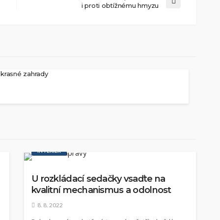
i proti obtížnému hmyzu
okrasné zahrady
INTERIÉR
U rozkládací sedačky vsaďte na
kvalitní mechanismus a odolnost
8. 8. 2022