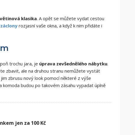
větinová klasika
. A opět se můžete vydat cestou
í
záclony
rozjasní vaše okna, a když k nim přidáte i
em
spoň trochu jara, je
úprava zevšednělého nábytku
.
te zbavit, ale na druhou stranu nemůžete vystát
te jim zbrusu nový look pomocí některé z výše
eba komoda budou po takovém zásahu vypadat úplně
ánkem jen za 100 Kč