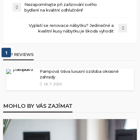
Nezapomínejte při zařizování svého
bydlení na kvalitní odhlučnění!
Vyplatí se renovace nábytku? Jedinečné a
kvalitní kusy nábytku je škoda vyhodit
1
TOP REVIEWS
Pampová tráva luxusní ozdoba okrasné
zahrady
18. 7. 2020
MOHLO BY VÁS ZAJÍMAT