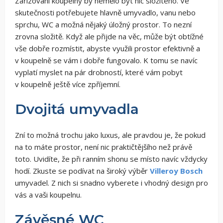
Zařizování koupelny by nemělo být nic složitého. Ve
skutečnosti potřebujete hlavně umyvadlo, vanu nebo
sprchu, WC a možná nějaký úložný prostor. To nezní
zrovna složitě. Když ale přijde na věc, může být obtížné
vše dobře rozmístit, abyste využili prostor efektivně a
v koupelně se vám i dobře fungovalo. K tomu se navíc
vyplatí myslet na pár drobností, které vám pobyt
v koupelně ještě více zpříjemní.
Dvojitá umyvadla
Zní to možná trochu jako luxus, ale pravdou je, že pokud
na to máte prostor, není nic praktičtějšího než právě
toto. Uvidíte, že při ranním shonu se místo navíc vždycky
hodí. Zkuste se podívat na široký výběr
Villeroy Bosch
umyvadel. Z nich si snadno vyberete i vhodný design pro
vás a vaši koupelnu.
Závěsné WC