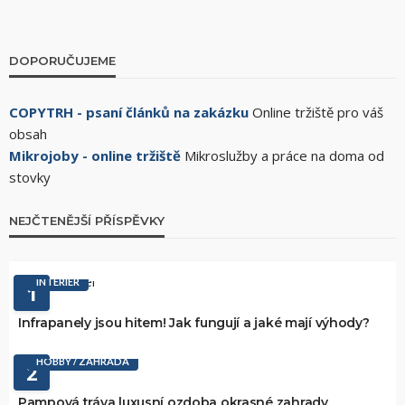
DOPORUČUJEME
COPYTRH - psaní článků na zakázku
Online tržiště pro váš
obsah
Mikrojoby - online tržiště
Mikroslužby a práce na doma od
stovky
NEJČTENĚJŠÍ PŘÍSPĚVKY
INTERIÉR
1
Infrapanely jsou hitem! Jak fungují a jaké mají výhody?
HOBBY / ZAHRADA
2
Pampová tráva luxusní ozdoba okrasné zahrady