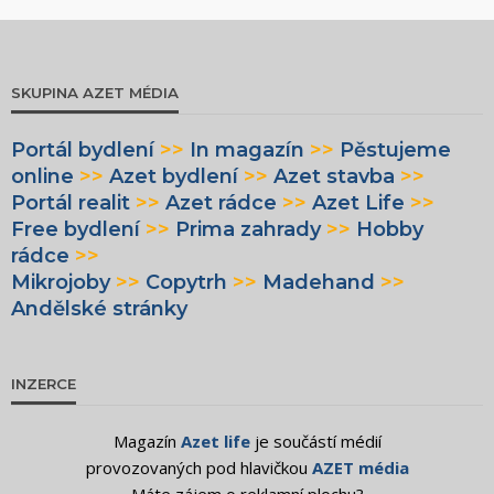
SKUPINA AZET MÉDIA
Portál bydlení
>>
In magazín
>>
Pěstujeme
online
>>
Azet bydlení
>>
Azet stavba
>>
Portál realit
>>
Azet rádce
>>
Azet Life
>>
Free bydlení
>>
Prima zahrady
>>
Hobby
rádce
>>
Mikrojoby
>>
Copytrh
>>
Madehand
>>
Andělské stránky
INZERCE
Magazín
Azet life
je součástí médií
provozovaných pod hlavičkou
AZET média
Máte zájem o reklamní plochu?