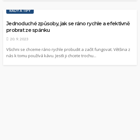
RADY A TIPY
Jednoduché způsoby, jak se ráno rychle a efektivně
probrat ze spánku
20. 9. 2023
Všichni se chceme ráno rychle probudit a začít fungovat. Většina z
nás k tomu používá kávu. Jestli ji chcete trochu...