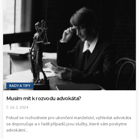
RADY A TIPY
Musím mít k rozvodu advokáta?
26. 2. 2024
Pokud se rozhodnete pro ukončení manželství, vyhledat advokáta
se doporučuje a v řadě případů jsou služby, které vám poskytne
advokátní...