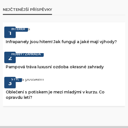
NEJČTENĚJŠÍ PŘÍSPĚVKY
INTERIÉR
1
Infrapanely jsou hitem! Jak fungují a jaké mají výhody?
HOBBY / ZAHRADA
2
Pampová tráva luxusní ozdoba okrasné zahrady
STYL
3
Oblečení s potiskem je mezi mladými v kurzu. Co
opravdu letí?