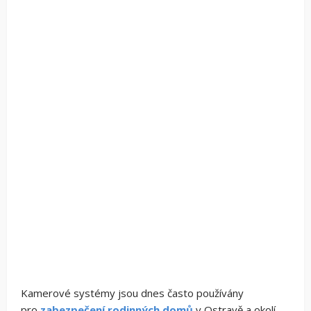
Kamerové systémy jsou dnes často používány
pro
zabezpečení rodinných domů
v Ostravě a okolí.