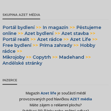
SKUPINA AZET MÉDIA
Portál bydlení
>>
In magazín
>>
Pěstujeme
online
>>
Azet bydlení
>>
Azet stavba
>>
Portál realit
>>
Azet rádce
>>
Azet Life
>>
Free bydlení
>>
Prima zahrady
>>
Hobby
rádce
>>
Mikrojoby
>>
Copytrh
>>
Madehand
>>
Andělské stránky
INZERCE
Magazín
Azet life
je součástí médií
provozovaných pod hlavičkou
AZET média
Máte zájem o reklamní plochu?
Publikaci PR článku nebo zpětný odkaz?