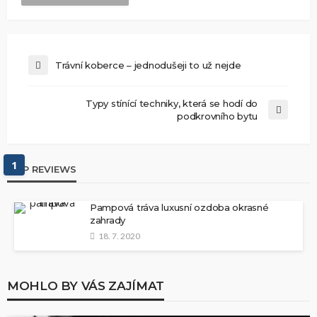
Trávní koberce – jednodušeji to už nejde
Typy stínící techniky, která se hodí do
podkrovního bytu
1
TOP REVIEWS
Pampová tráva luxusní ozdoba okrasné
zahrady
18. 7. 2020
MOHLO BY VÁS ZAJÍMAT