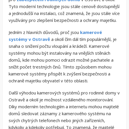
Tyto moderní technologie jsou stále cenově dostupnější
a jednodušší na instalaci, což znamená, že jsou stále více
využívány pro zlepšení bezpečnosti a ochrany majetku.
Jedním z hlavních důvodů, proč jsou
kamerové
systémy v Ostravě
a okolí čím dál tím populárnější, je
snaha o snížení počtu vloupání a krádeží. Kamerové
systémy mohou být instalovány na vnějších stěnách
domů, kde mohou pomoci odrazit možné pachatele a
snížit počet trestných činů. Tímto způsobem mohou
kamerové systémy přispět k zvýšení bezpečnosti a
ochraně majetku obyvatel v této oblasti.
Další výhodou kamerových systémů pro rodinné domy v
Ostravě a okolí je možnost vzdáleného monitorování.
Díky moderním technologiím a internetu mohou majitelé
domů sledovat záznamy z kamerového systému na
svých chytrých telefonech nebo jiných zařízeních,
kdykoliv a kdekoliv potřebují. To znamená, že majitelé