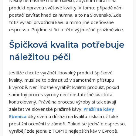
Někdy nemusíme chodit daleko, abychom narazili na
produkt opravdu světové kvality. V tomto případě nám
postačí zavítat hned za humna, a to na Slovensko. Zde
totiž vyrábí prvotřídní kávu a mimo jiné oceňované
espresso. Pojďme si říci o této výjimečné pražírně více.
Špičková kvalita potřebuje
náležitou péči
Jestliže chcete vyrábět libovolný produkt špičkové
kvality, musí se to odrazit už v samotném přístupu
k výrobě. Není možné vyrábět kvalitní produkt, pokud
samotný proces výroby není dostatečně kvalitní a
kontrolovaný. Právě na procesu výroby si tak dávají
záležet ve slovenské pražírně kávy.
Pražírna kávy
Ebenica
díky svému důrazu na kvalitu získala už také
prestižní ocenění i v zámoří. Pokud se jedná o espresso,
vyrábějí zde jednu z TOP10 nejlepších káv v Evropě.