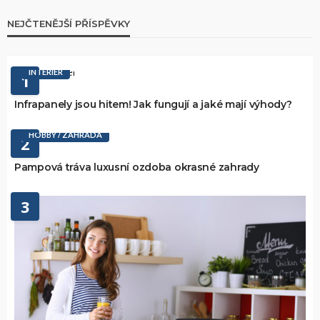
NEJČTENĚJŠÍ PŘÍSPĚVKY
INTERIÉR
1
Infrapanely jsou hitem! Jak fungují a jaké mají výhody?
HOBBY / ZAHRADA
2
Pampová tráva luxusní ozdoba okrasné zahrady
3