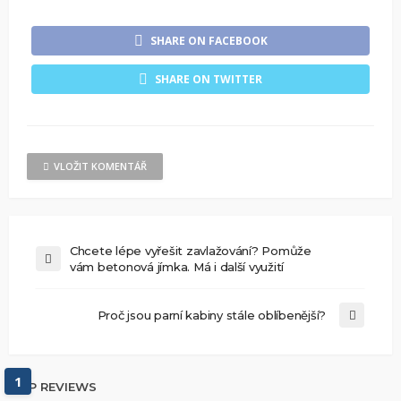
SHARE ON FACEBOOK
SHARE ON TWITTER
VLOŽIT KOMENTÁŘ
Chcete lépe vyřešit zavlažování? Pomůže
vám betonová jímka. Má i další využití
Proč jsou parní kabiny stále oblíbenější?
1
TOP REVIEWS