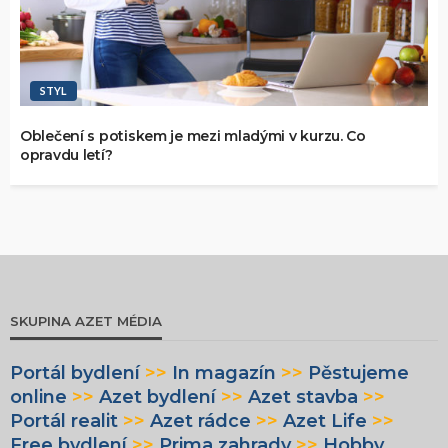
STYL
Oblečení s potiskem je mezi mladými v kurzu. Co
opravdu letí?
SKUPINA AZET MÉDIA
Portál bydlení
>>
In magazín
>>
Pěstujeme
online
>>
Azet bydlení
>>
Azet stavba
>>
Portál realit
>>
Azet rádce
>>
Azet Life
>>
Free bydlení
>>
Prima zahrady
>>
Hobby