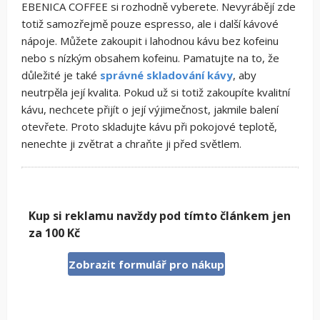
EBENICA COFFEE si rozhodně vyberete. Nevyrábějí zde
totiž samozřejmě pouze espresso, ale i další kávové
nápoje. Můžete zakoupit i lahodnou kávu bez kofeinu
nebo s nízkým obsahem kofeinu. Pamatujte na to, že
důležité je také
správné skladování kávy
, aby
neutrpěla její kvalita. Pokud už si totiž zakoupíte kvalitní
kávu, nechcete přijít o její výjimečnost, jakmile balení
otevřete. Proto skladujte kávu při pokojové teplotě,
nenechte ji zvětrat a chraňte ji před světlem.
Kup si reklamu navždy pod tímto článkem jen
za 100 Kč
Zobrazit formulář pro nákup