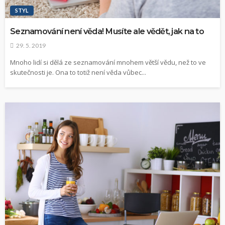
STYL
Seznamování není věda! Musíte ale vědět, jak na to
29. 5. 2019
Mnoho lidí si dělá ze seznamování mnohem větší vědu, než to ve
skutečnosti je. Ona to totiž není věda vůbec...