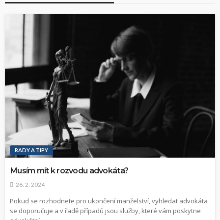
RADY A TIPY
Musím mít k rozvodu advokáta?
26. 2. 2024
Pokud se rozhodnete pro ukončení manželství, vyhledat advokáta
se doporučuje a v řadě případů jsou služby, které vám poskytne