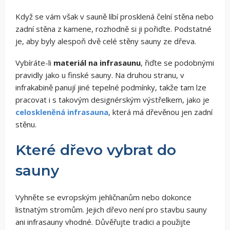
Když se vám však v sauně líbí prosklená čelní stěna nebo
zadní stěna z kamene, rozhodně si ji pořiďte. Podstatné
je, aby byly alespoň dvě celé stěny sauny ze dřeva.
Vybíráte-li
materiál na infrasaunu
, řiďte se podobnými
pravidly jako u finské sauny. Na druhou stranu, v
infrakabině panují jiné tepelné podmínky, takže tam lze
pracovat i s takovým designérským výstřelkem, jako je
celoskleněná infrasauna
, která má dřevěnou jen zadní
stěnu.
Které dřevo vybrat do
sauny
Vyhněte se evropským jehličnanům nebo dokonce
listnatým stromům. Jejich dřevo není pro stavbu sauny
ani infrasauny vhodné. Důvěřujte tradici a použijte