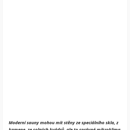
Moderní sauny mohou mít stěny ze speciálního skla, z
kamene, ze solných kvádrů, ale to správné mikroklima