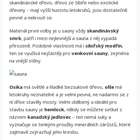
skandinávské dřevo, dřevo ze Sibiře nebo exotické
dřeviny – mají vyšší hustotu letokruhů, jsou dostatečně
pevné a nekroutí se.
Materiál první volby je u sauny vždy
skandinávský
smrk
, patří i mezi nejlevnější a sauna z něj vypadá
přirozeně. Podobné vlastnosti má i
sibiřský modřín
,
ten se využívá nejčastěji pro
venkovní sauny
, zejména
na vnější stěny.
Osika
má světlé a hladké bezsukové dřevo,
olše
má
letokruhy neznatelné a je velmi pevná, ne nadarmo se z
ní dříve stavěly mosty. Velmi oblíbený a ideální pro
stavbu sauny je
hemlock
, někdy se můžete setkat s
názvem
kanadský jedlovec
– ten nemá suky a
vyznačuje se tenkými proužky minerálních zárůstů, které
zajímavě zvýrazňují jeho kresbu.