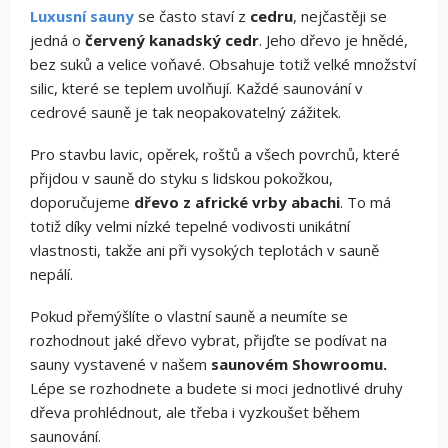
Luxusní sauny
se často staví z
cedru
, nejčastěji se
jedná o
červený kanadský cedr
. Jeho dřevo je hnědé,
bez suků a velice voňavé. Obsahuje totiž velké množství
silic, které se teplem uvolňují. Každé saunování v
cedrové sauně je tak neopakovatelný zážitek.
Pro stavbu lavic, opěrek, roštů a všech povrchů, které
přijdou v sauně do styku s lidskou pokožkou,
doporučujeme
dřevo z africké vrby abachi
. To má
totiž díky velmi nízké tepelné vodivosti unikátní
vlastnosti, takže ani při vysokých teplotách v sauně
nepálí.
Pokud přemýšlíte o vlastní sauně a neumíte se
rozhodnout jaké dřevo vybrat, přijďte se podívat na
sauny vystavené v našem
saunovém Showroomu.
Lépe se rozhodnete a budete si moci jednotlivé druhy
dřeva prohlédnout, ale třeba i vyzkoušet během
saunování.