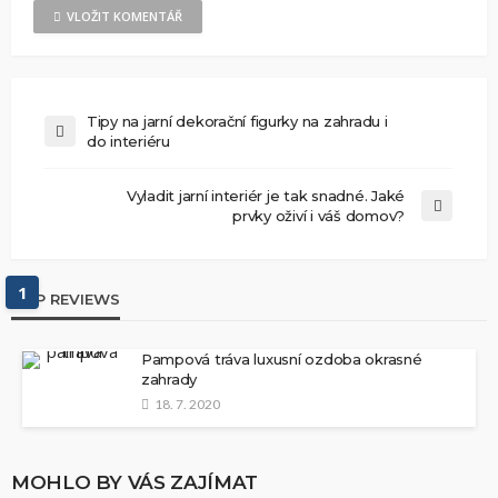
VLOŽIT KOMENTÁŘ
Tipy na jarní dekorační figurky na zahradu i
do interiéru
Vyladit jarní interiér je tak snadné. Jaké
prvky oživí i váš domov?
1
TOP REVIEWS
Pampová tráva luxusní ozdoba okrasné
zahrady
18. 7. 2020
MOHLO BY VÁS ZAJÍMAT