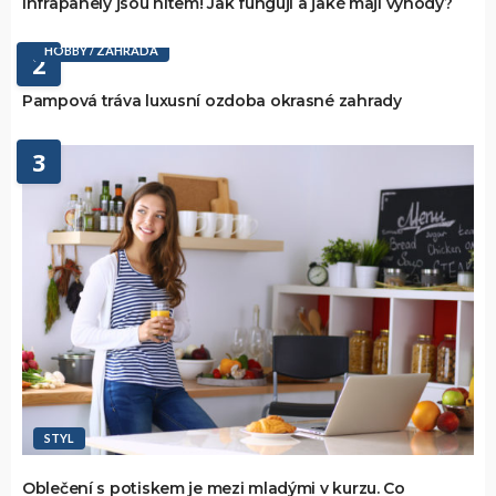
Infrapanely jsou hitem! Jak fungují a jaké mají výhody?
HOBBY / ZAHRADA
2
Pampová tráva luxusní ozdoba okrasné zahrady
3
STYL
Oblečení s potiskem je mezi mladými v kurzu. Co