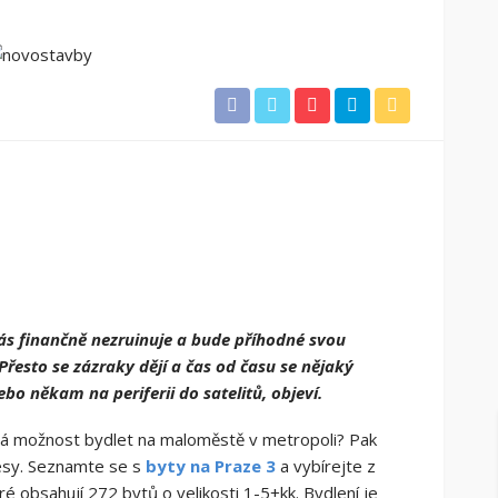
ás finančně nezruinuje a bude příhodné svou
řesto se zázraky dějí a čas od času se nějaký
bo někam na periferii do satelitů, objeví.
vírá možnost bydlet na maloměstě v metropoli? Pak
česy. Seznamte se s
byty na Praze 3
a vybírejte z
é obsahují 272 bytů o velikosti 1-5+kk. Bydlení je