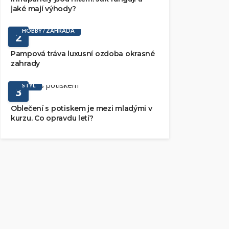
jaké mají výhody?
HOBBY / ZAHRADA
2
Pampová tráva luxusní ozdoba okrasné
zahrady
STYL
3
Oblečení s potiskem je mezi mladými v
kurzu. Co opravdu letí?