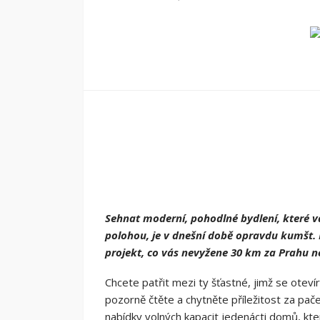
Sehnat moderní, pohodlné bydlení, které v
polohou, je v dnešní době opravdu kumšt. P
projekt, co vás nevyžene 30 km za Prahu ne
Chcete patřit mezi ty šťastné, jimž se ote
pozorně čtěte a chytněte příležitost za pa
nabídky volných kapacit jedenácti domů, kter