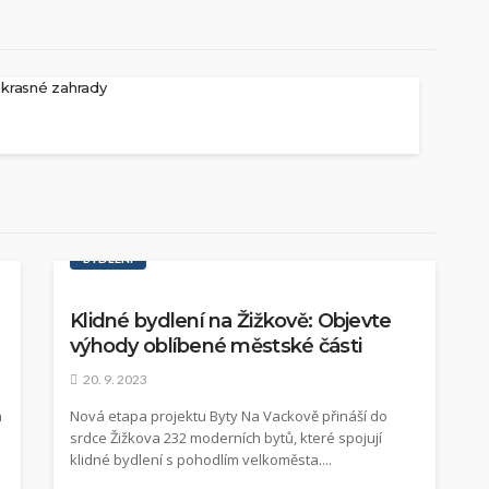
okrasné zahrady
BYDLENÍ
Klidné bydlení na Žižkově: Objevte
výhody oblíbené městské části
20. 9. 2023
n
Nová etapa projektu Byty Na Vackově přináší do
srdce Žižkova 232 moderních bytů, které spojují
klidné bydlení s pohodlím velkoměsta....