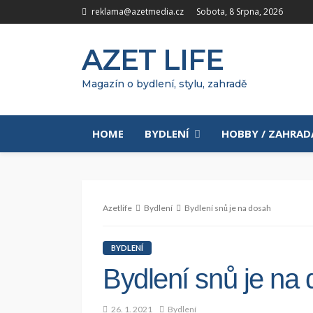
reklama@azetmedia.cz
Sobota, 8 Srpna, 2026
AZET LIFE
Magazín o bydlení, stylu, zahradě
HOME
BYDLENÍ
HOBBY / ZAHRAD
Azetlife
Bydlení
Bydlení snů je na dosah
BYDLENÍ
Bydlení snů je na
26. 1. 2021
Bydlení