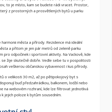
mov, to je místo, kam se budete rádi vracet. Prostor,
terý z prostorných a prosvětlených bytů u parku
 harmonii města a přírody. Rezidence má ideální
ěsta a přitom je jen pár metrů od zeleně parku
 pro odpočinek i sportovní aktivity. Na Vackově, kde
 se žije skutečně dobře. Vedle sebe tu v pospolitosti
na dosah veškerou občanskou vybavenost i kus přírody.
ů o velikosti 30 m2, až po pětipokojový byt s
isponují buď předzahrádkou, balkonem, lodžií nebo
ne na webovém rozhraní, kde lze filtrovat jednotlivá
em k jejich poloze k bytům sousedním.
otní styl