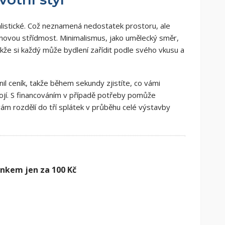
alistické. Což neznamená nedostatek prostoru, ale
novou střídmost. Minimalismus, jako umělecký směr,
akže si každý může bydlení zařídit podle svého vkusu a
l ceník, takže během sekundy zjistíte, co vámi
tojí. S financováním v případě potřeby pomůže
ám rozdělí do tří splátek v průběhu celé výstavby
ánkem jen za 100 Kč