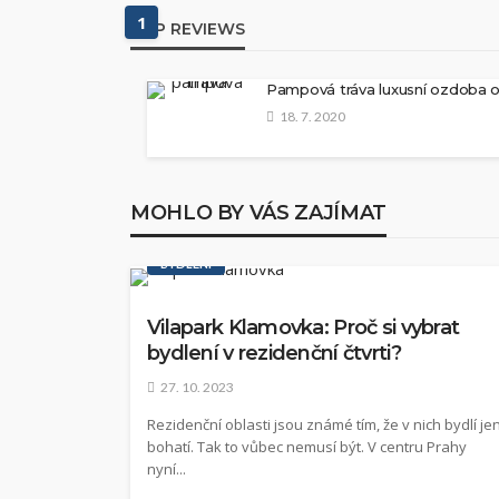
1
TOP REVIEWS
Pampová tráva luxusní ozdoba 
18. 7. 2020
MOHLO BY VÁS ZAJÍMAT
BYDLENÍ
Vilapark Klamovka: Proč si vybrat
bydlení v rezidenční čtvrti?
27. 10. 2023
Rezidenční oblasti jsou známé tím, že v nich bydlí je
bohatí. Tak to vůbec nemusí být. V centru Prahy
nyní...