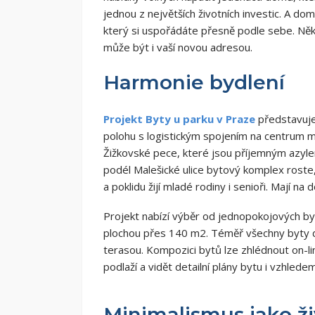
jednou z největších životních investic. A do
který si uspořádáte přesně podle sebe. Něk
může být i vaší novou adresou.
Harmonie bydlení
Projekt Byty u parku v Praze
představuje
polohu s logistickým spojením na centrum m
Žižkovské pece, které jsou příjemným azylem
podél Malešické ulice bytový komplex roste,
a poklidu žijí mladé rodiny i senioři. Mají 
Projekt nabízí výběr od jednopokojových byt
plochou přes 140 m2. Téměř všechny byty d
terasou. Kompozici bytů lze zhlédnout on-li
podlaží a vidět detailní plány bytu i vzhled
Minimalismus jako živ