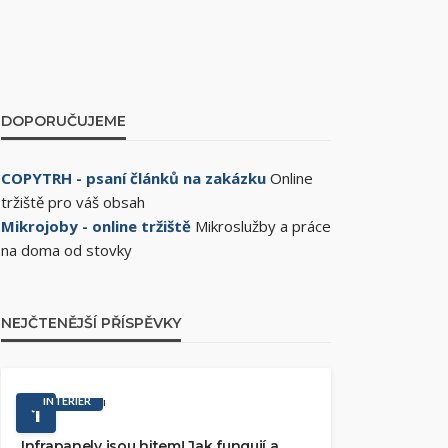
DOPORUČUJEME
COPYTRH - psaní článků na zakázku
Online
tržiště pro váš obsah
Mikrojoby - online tržiště
Mikroslužby a práce
na doma od stovky
NEJČTENĚJŠÍ PŘÍSPĚVKY
INTERIÉR
1
Infrapanely jsou hitem! Jak fungují a